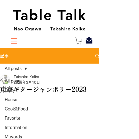
Table Talk
Nao Ogawa Takahiro Koike
記事
All posts
Takahiro Koike
All posts
2023年3月10日
東京ギタージャンボリー2023
Diary
House
Cook&Food
Favorite
Information
M.words