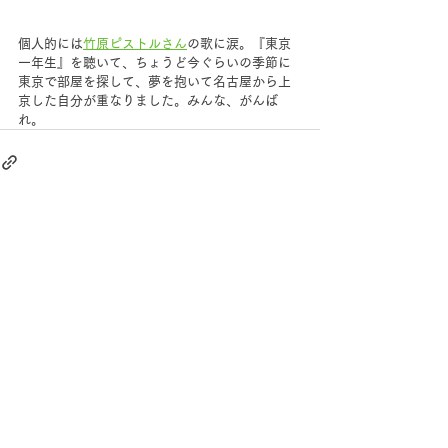
個人的には
竹原ピストルさん
の歌に涙。『東京
一年生』を聴いて、ちょうど今ぐらいの季節に
東京で部屋を探して、夢を抱いて名古屋から上
京した自分が重なりました。みんな、がんば
れ。
すべて表示
最新記事