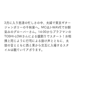
3月に入り怒涛の忙しさの中、夫婦で東京ギター
ジャンボリーの千秋楽へ。MCはJ-WAVEでお馴
染みのグローバーさん。14:00からブラフマンの
TOSHI-LOWさんによる鏡割りでスタート！お相
撲と同じように行司による掛け声とともに、太
鼓の音とともに西と東から交互に入場するスタ
イルは観ていてアガります。