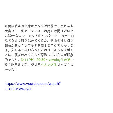
正面の砂かぶり席はかなり近距離で、奥さんも
大喜び！　各アーティストの持ち時間はだいた
い30分なので、ヒット曲やバラード、カバー曲
などをどう散りばめてくるか、選曲の押し引き
加減が見どころでもあり聴きどころでもありま
す。久しぶりのお客さんとのコール＆レスポン
スに、演者のみなさんが感激していたのが印象
的でした。
3/11(土）20:30～のVoicy生放送
で
熱く語りますが、やはり
ハナレグミ
はすごくよ
かった！ 
https://www.youtube.com/watch?
v=sTFO2dWvy80