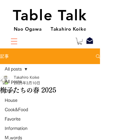
Table Talk
Nao Ogawa Takahiro Koike
記事
All posts
Takahiro Koike
All posts
2025年3月10日
梅子たちの春 2025
Diary
House
Cook&Food
Favorite
Information
M.words