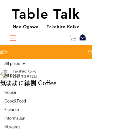
Table Talk
Nao Ogawa Takahiro Koike
記事
All posts
Takahiro Koike
All posts
2021年3月12日
気ままに縁側 Coffee
Diary
House
Cook&Food
Favorite
Information
M.words