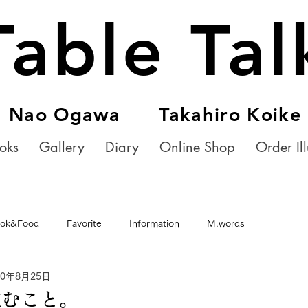
Table Tal
Nao Ogawa Takahiro Koike
oks
Gallery
Diary
Online Shop
Order Ill
ok&Food
Favorite
Information
M.words
20年8月25日
住むこと。