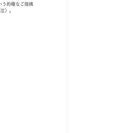
いう的確なご指摘
（泣）。