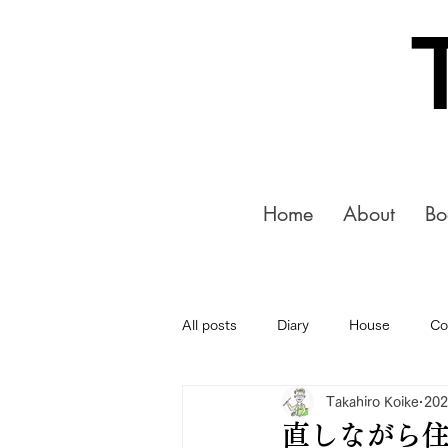
Home
About
Bo
All posts
Diary
House
Co
Takahiro Koike
20
直しながら