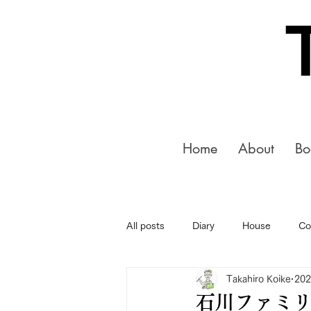
Home
About
Bo
All posts
Diary
House
Co
Takahiro Koike
20
石川ファミリ