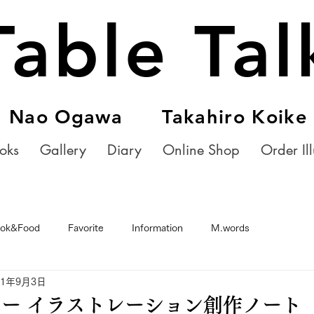
Table Tal
Nao Ogawa Takahiro Koike
oks
Gallery
Diary
Online Shop
Order Ill
ok&Food
Favorite
Information
M.words
21年9月3日
ー イラストレーション創作ノート