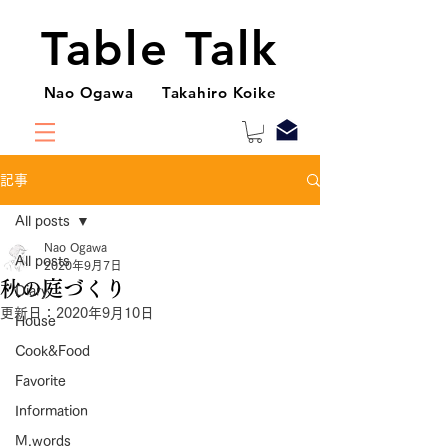
Table Talk
Nao Ogawa Takahiro Koike
記事
All posts
Nao Ogawa
All posts
2020年9月7日
秋の庭づくり
Diary
更新日：
2020年9月10日
House
Cook&Food
Favorite
Information
M.words