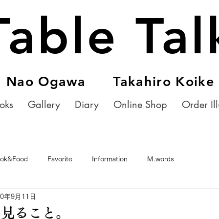
Table Tal
Nao Ogawa Takahiro Koike
oks
Gallery
Diary
Online Shop
Order Ill
ok&Food
Favorite
Information
M.words
20年9月11日
り見ること。