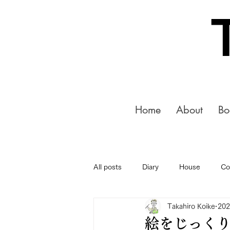
Home
About
Bo
All posts
Diary
House
Co
Takahiro Koike
20
絵をじっく