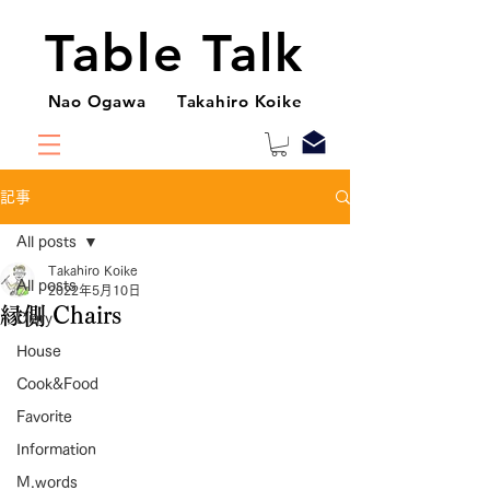
Table Talk
Nao Ogawa Takahiro Koike
記事
All posts
Takahiro Koike
All posts
2022年5月10日
縁側 Chairs
Diary
House
Cook&Food
Favorite
Information
M.words