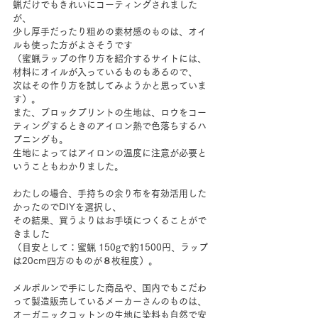
蝋だけでもきれいにコーティングされました
が、
少し厚手だったり粗めの素材感のものは、オイ
ルも使った方がよさそうです
（蜜蝋ラップの作り方を紹介するサイトには、
材料にオイルが入っているものもあるので、
次はその作り方を試してみようかと思っていま
す）。
また、ブロックプリントの生地は、ロウをコー
ティングするときのアイロン熱で色落ちするハ
プニングも。
生地によってはアイロンの温度に注意が必要と
いうこともわかりました。
わたしの場合、手持ちの余り布を有効活用した
かったのでDIYを選択し、
その結果、買うよりはお手頃につくることがで
きました
（目安として：蜜蝋 150gで約1500円、ラップ
は20cm四方のものが８枚程度）。
メルボルンで手にした商品や、国内でもこだわ
って製造販売しているメーカーさんのものは、
オーガニックコットンの生地に染料も自然で安