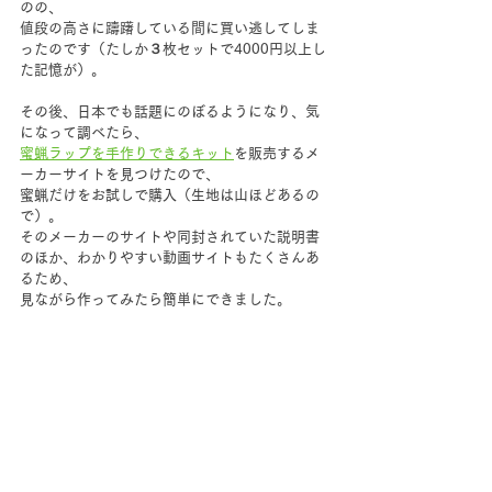
のの、
値段の高さに躊躇している間に買い逃してしま
ったのです（たしか３枚セットで4000円以上し
た記憶が）。
その後、日本でも話題にのぼるようになり、気
になって調べたら、
蜜蝋ラップを手作りできるキット
を販売するメ
ーカーサイトを見つけたので、
蜜蝋だけをお試しで購入（生地は山ほどあるの
で）。
そのメーカーのサイトや同封されていた説明書
のほか、わかりやすい動画サイトもたくさんあ
るため、
見ながら作ってみたら簡単にできました。