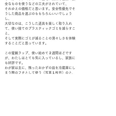
全なものを使うなどの工夫がされていて、
それゆえの価格だと思います。安全性優先でそ
うした商品を選ぶのももちろんいいでしょう
し、
大切なのは、こうした道具を楽しく取り入れ
て、使い捨てのプラスティックゴミを減らすこ
と、
そして実際にゴミが減ることの清々しさを体験
することだと思っています。
この蜜蝋ラップ、使い始めて２週間ほどです
が、わたしはとても気に入っているし、家族に
も好評です。
わが家は主に、残ったおかずの皿を冷蔵庫にし
まう際のフタとして使う（写真１枚目）のと、
レモンやきゅうりや大根など、野菜の切り口を
カバーするのに使っています。
そうすると、サイズも10cm〜20cmくらいがい
ちばん出番が多く、
大きめに作ったものは、ハサミで４等分にし
て、増えた分は姉や母にあげたり。
ロウは熱に弱いので、汚れたら水洗いしてすぐ