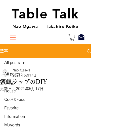
Table Talk
Nao Ogawa Takahiro Koike
記事
All posts
Nao Ogawa
All posts
2021年5月17日
蜜蝋ラップのDIY
Diary
更新日：
2021年5月17日
House
Cook&Food
Favorite
Information
M.words