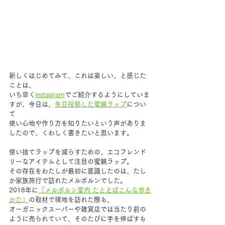
新しくはじめてみて、これは楽しい、と感じた
ことは、
いち早く
instagram
でご紹介するようにしていま
すが、今日は、
先日投稿した蜜蝋ラップ
につい
て
使い心地や作り方を知りたいという声がありま
したので、くわしく書きたいと思います。
使い捨てラップを減らすための、エコフレンド
リーなアイテムとして注目の蜜蝋ラップ。
その存在をわたしが最初に意識したのは、たし
か家族旅行で訪れたメルボルンでした。
2018年に
『メルボルン案内 たとえばこんな歩き
かた』
の取材で現地を訪れた際も、
オーガニックスーパーや雑貨店では当たり前の
ように売られていて、そのたびに手を伸ばすも