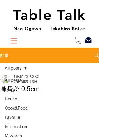
Table Talk
Nao Ogawa Takahiro Koike
記事
All posts
Takahiro Koike
All posts
2022年5月6日
身長差 0.5cm
Diary
House
Cook&Food
Favorite
Information
M.words