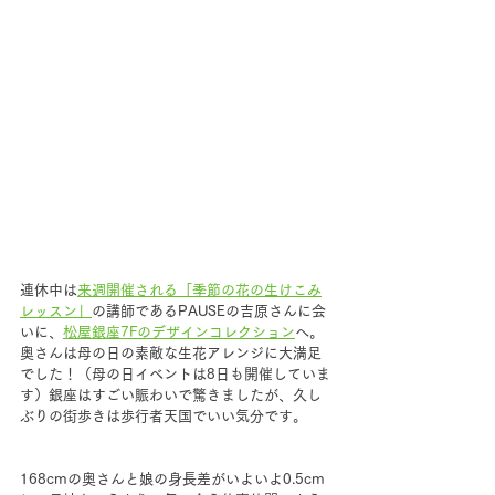
連休中は
来週開催される「季節の花の生けこみ
レッスン」
の講師であるPAUSEの吉原さんに会
いに、
松屋銀座7Fのデザインコレクション
へ。
奥さんは母の日の素敵な生花アレンジに大満足
でした！（母の日イベントは8日も開催していま
す）銀座はすごい賑わいで驚きましたが、久し
ぶりの街歩きは歩行者天国でいい気分です。
168cmの奥さんと娘の身長差がいよいよ0.5cm