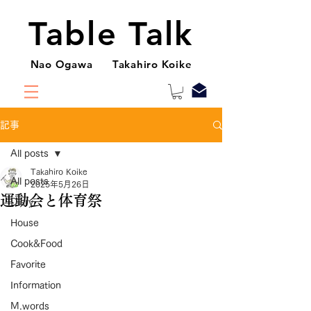
Table Talk
Nao Ogawa Takahiro Koike
記事
All posts
Takahiro Koike
All posts
2025年5月26日
運動会と体育祭
Diary
House
Cook&Food
Favorite
Information
M.words