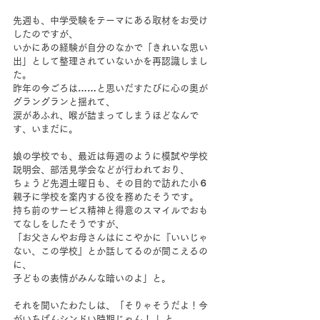
先週も、中学受験をテーマにある取材をお受け
したのですが、
いかにあの経験が自分のなかで「きれいな思い
出」として整理されていないかを再認識しまし
た。
昨年の今ごろは……と思いだすたびに心の奥が
グラングランと揺れて、
涙があふれ、喉が詰まってしまうほどなんで
す、いまだに。
娘の学校でも、最近は毎週のように模試や学校
説明会、部活見学会などが行われており、
ちょうど先週土曜日も、その目的で訪れた小６
親子に学校を案内する役を務めたそうです。
持ち前のサービス精神と得意のスマイルでおも
てなしをしたそうですが、
「お父さんやお母さんはにこやかに『いいじゃ
ない、この学校』とか話してるのが聞こえるの
に、
子どもの表情がみんな暗いのよ」と。
それを聞いたわたしは、「そりゃそうだよ！今
がいちばんシンドい時期じゃん！ 」と