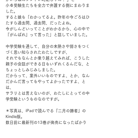
小６受験生たちを全力で弁護する側にまわりま
した。
すると娘も「わかってるよ。昨年の今ごろはひ
たすら過去問、過去問、だったよね。
今がしんどいってことがわかるから、心の中で
『がんばれ』って言った」と話していました。
中学受験を通して、自分の未熟さや弱さをつく
づく思い知らされたわたしですが、
それでもなんとか乗り越えてみれば、こうした
親子の会話ができる日もいずれくるんだな、と
ちょっとしみじみしました。
だからって、案外いいものですよ、とか、なん
だかんだ言ってもやってよかったですよ、と
は、
サラリとは言えないのが、わたしにとっての中
学受験というものなのですが。
＊写真は、iPadで読んでる『二月の勝者』の
Kindle版。
数日前に最新刊の13巻が発売になったばかり
で、毎回家族３人で回し読みしています。