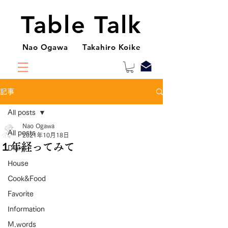
Table Talk
Nao Ogawa Takahiro Koike
記事
All posts
Nao Ogawa
All posts
2021年10月18日
１年経ってみて
Diary
House
Cook&Food
Favorite
Information
M.words