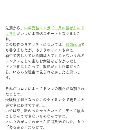
先週から、
中学受験マンガ『二月の勝者』のド
ラマ化
がいよいよ放送スタートとなりました
ね。
この原作のリアリティについては、
以前note
で
も書きましたが、あまりのリアルさゆえ、
渦中で苦しんでいる間はとてもじゃないけれど
エンタメとして楽しむ余裕などなかったし
ドラマ化にしたって、放送がもし昨年だった
ら、いろんな理由で見られなかったと思いま
す。
それがコロナによってドラマの制作が延期され
たことで、
受験終了組となったこのタイミングで観ること
ができたわけですが……
いやはや、終わったからといって、笑って観る
ことなんてできないものなんですね、
というのがよくわかった初回放送でした。もう
「あるある」だらけで。