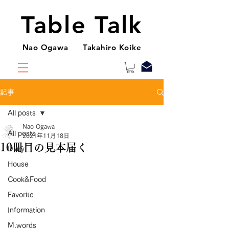
Table Talk
Nao Ogawa Takahiro Koike
記事
All posts
Nao Ogawa
All posts
2021年11月18日
10冊目の見本届く
Diary
House
Cook&Food
Favorite
Information
M.words