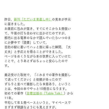
昨日、
新刊『ただいま見直し中』
の見本が手元
に届きました。
お昼前に包みが届き、すぐにそこから１冊抜い
て、午後の打ち合わせに出かけたのですが、
都内に出る電車のなかで読んでいたらいつのま
にか夢中で「読書」していて、
目的の駅に着いてハッと我に帰った瞬間、「大
丈夫」と手応えを得ることができました。
ページをめくりながら本の世界に入っていけた
ことで、とりあえずはちょっと安心したので
す。
最近受けた取材で、「これまでの著作を撮影し
て送ってください」と依頼があったので
ずらりと並べて撮影したら９冊あり、というこ
とは、今回の本でやっと10冊目になります。
初めての著作（
自費出版の『Table Talk』
）から
11年。
平均して年１冊ペースというと、マイペースで
まずまず順調なようにも見えますが、