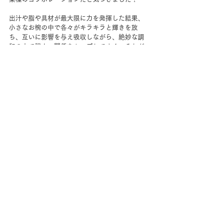
出汁や脂や具材が最大限に力を発揮した結果、
小さなお椀の中で各々がキラキラと輝きを放
ち、互いに影響を与え吸収しながら、絶妙な調
和の中で程よい関係をキープしてゆく。それが
今年の目標です。
2021年もどうぞよろしくお願いいたします！
すべて表示
最新記事