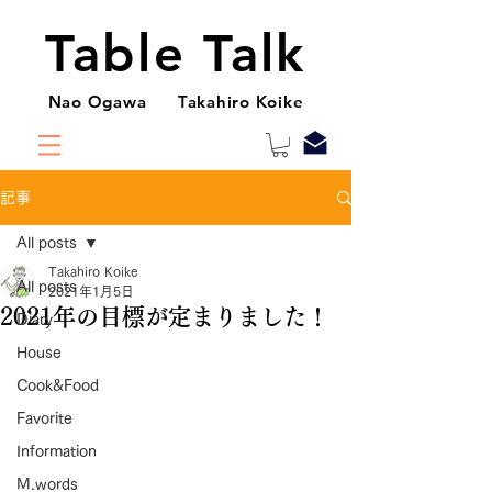
Table Talk
Nao Ogawa Takahiro Koike
記事
All posts
Takahiro Koike
All posts
2021年1月5日
2021年の目標が定まりました！
Diary
House
Cook&Food
Favorite
Information
M.words