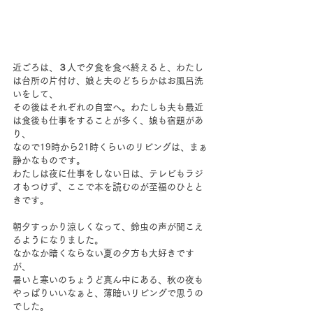
近ごろは、３人で夕食を食べ終えると、わたし
は台所の片付け、娘と夫のどちらかはお風呂洗
いをして、
その後はそれぞれの自室へ。わたしも夫も最近
は食後も仕事をすることが多く、娘も宿題があ
り、
なので19時から21時くらいのリビングは、まぁ
静かなものです。
わたしは夜に仕事をしない日は、テレビもラジ
オもつけず、ここで本を読むのが至福のひとと
きです。
朝夕すっかり涼しくなって、鈴虫の声が聞こえ
るようになりました。
なかなか暗くならない夏の夕方も大好きです
が、
暑いと寒いのちょうど真ん中にある、秋の夜も
やっぱりいいなぁと、薄暗いリビングで思うの
でした。