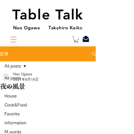
Table Talk
Nao Ogawa Takahiro Koike
記事
All posts
Nao Ogawa
All posts
2021年9月16日
夜の風景
Diary
House
Cook&Food
Favorite
Information
M.words