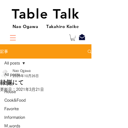
Table Talk
Nao Ogawa Takahiro Koike
記事
All posts
Nao Ogawa
All posts
2020年10月26日
縁側にて
Diary
更新日：
2021年3月21日
House
Cook&Food
Favorite
Information
M.words