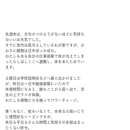
先週末は、文句のつけようがないほどに気持ち
のいいお天気でした。
すでに室内は底冷えしているわが家ですが、か
わりに縁側は日中ぽっかぽか。
わたしも夫も自分の仕事部屋で体が冷えてしま
ったらしばしここへ避難し、体をあたためてい
ます。
土曜日は学校説明会などへ娘と出かけました
が、昨日は一日中勉強部屋にいたので
休憩時間になると、娘もここから庭へ出て、芝
生の上でラジオ体操。
わたしも植物たちを触ってパワーチャージ。
寒くもなく、蚊もいなくて、本来なら庭いじり
に理想的なシーズンですが、
休日も平日もそんな時間と気持ちの余裕はまっ
たくない昨今。