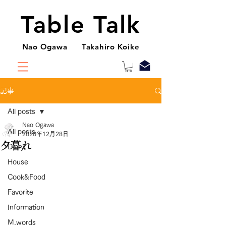
Table Talk
Nao Ogawa Takahiro Koike
記事
All posts
Nao Ogawa
All posts
2020年12月28日
夕暮れ
Diary
House
Cook&Food
Favorite
Information
M.words