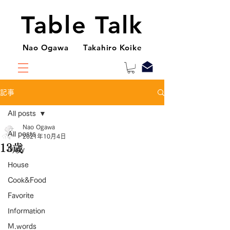
Table Talk
Nao Ogawa Takahiro Koike
記事
All posts
Nao Ogawa
All posts
2021年10月4日
13歳
Diary
House
Cook&Food
Favorite
Information
M.words