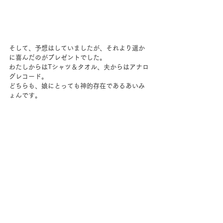
そして、予想はしていましたが、それより遥か
に喜んだのがプレゼントでした。
わたしからはTシャツ＆タオル、夫からはアナロ
グレコード。
どちらも、娘にとっても神的存在であるあいみ
ょんです。
まるでライブ帰りに感動した勢いでグッズを買
い込んだ人みたいになってましたが、
まぁ、よかったよかった。
こうして今年もわが家の誕生日が、無事に終わ
りました。
すべて表示
最新記事