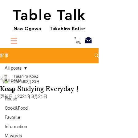
Table Talk
Nao Ogawa Takahiro Koike
記事
All posts
Takahiro Koike
All posts
2021年2月23日
Keep Studying Everyday！
Diary
更新日：
2021年3月21日
House
Cook&Food
Favorite
Information
M.words