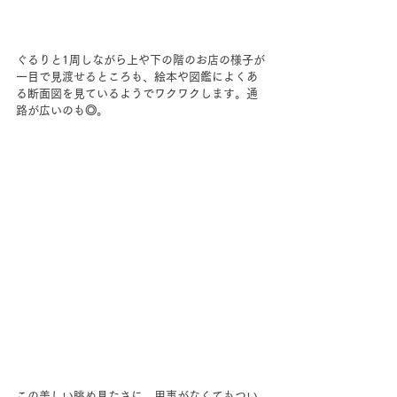
ぐるりと1周しながら上や下の階のお店の様子が
一目で見渡せるところも、絵本や図鑑によくあ
る断面図を見ているようでワクワクします。通
路が広いのも◎。
この美しい眺め見たさに、用事がなくてもつい