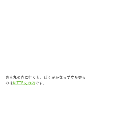
東京丸の内に行くと、ぼくがかならず立ち寄る
のは
KITTE丸の内
です。