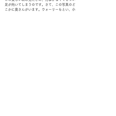
足が向いてしまうのです。さて、この写真のど
こかに奥さんがいます。ウォーリーもとい、小
川奈緒を探せ！　小川奈緒の記事は
コチラ
。 答
えは来週までのお楽しみ～！
すべて表示
最新記事