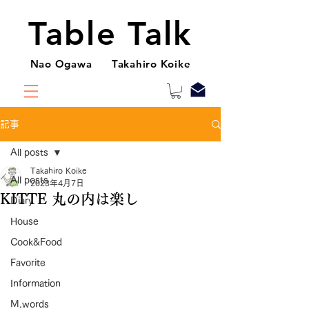
Table Talk
Nao Ogawa Takahiro Koike
記事
All posts
Takahiro Koike
All posts
2023年4月7日
KITTE 丸の内は楽し
Diary
House
Cook&Food
Favorite
Information
M.words