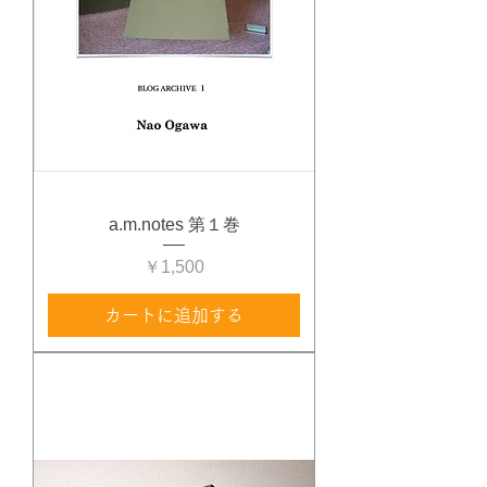
a.m.notes 第１巻
価格
￥1,500
カートに追加する