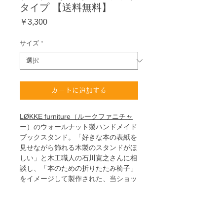
タイプ 【送料無料】
価
￥3,300
格
サイズ
*
カートに追加する
LØKKE furniture（ルークファニチャ
ー）
のウォールナット製ハンドメイド
ブックスタンド。「好きな本の表紙を
見せながら飾れる木製のスタンドがほ
しい」と木工職人の石川寛之さんに相
談し、「本のための折りたたみ椅子」
をイメージして製作された、当ショッ
プのオリジナル商品です。
こちらのAタイプは、本を受ける台
の部分が固定式。
『sketch』
をのせる
とバランスよく収まる大きさですが、