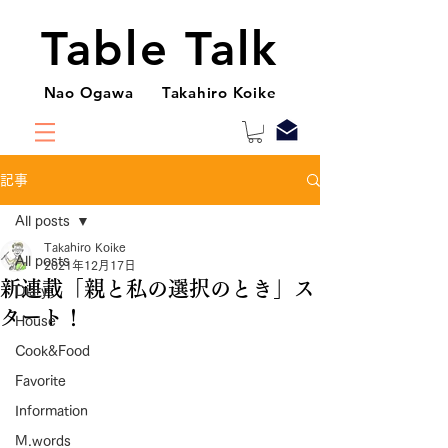
Table Talk
Nao Ogawa Takahiro Koike
記事
All posts
Takahiro Koike
All posts
2021年12月17日
新連載「親と私の選択のとき」ス
Diary
タート！
House
Cook&Food
Favorite
Information
M.words