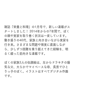
雑誌『栄養と料理』の1月号で、新しい連載がス
タートしました！ 2014年からの7年間で、ぼく
の親や実家を取り巻く状況は一変しています。
働き盛りの40代、家族と向き合いながら実家を
行き来。さまざまな問題や現実に直面しなが
ら、少しずつ困難を乗り越えてきた経験を、明
るく綴った前向きな連載です。
ぼくの家族3人の似顔絵は、左からドラキチの陽
気な父、大らかでマイペースな母、長男でひと
りっ子のぼく。イラストはすべてデジタル作画
です。