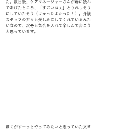
た。数日後、ケアマネージャーさんが母に読ん
であげたところ、「すごいねぇ」とうれしそう
にしていたそう（よかったよかった！）。介護
スタッフの方々も楽しみにしてくれているみた
いなので、次号も気合を入れて楽しんで書こう
と思っています。
ぼくがずーっとやってみたいと思っていた文章
とイラストの連載は、1年間続きます。遠距離介
護や相続、終の棲家や実家をどうするか問題な