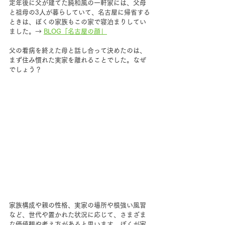
定年後に父が建てた純和風の一軒家には、父母
と祖母の3人が暮らしていて、名古屋に帰省する
ときは、ぼくの家族もこの家で寝泊まりしてい
ました。→ 
BLOG「名古屋の顔」
父の看病を終えた母と話し合って決めたのは、
まず住み慣れた実家を離れることでした。なぜ
でしょう？
家族構成や親の性格、実家の場所や根強い風習
など、世代や置かれた状況に応じて、さまざま
な価値観や考え方があると思います。ぼくが家