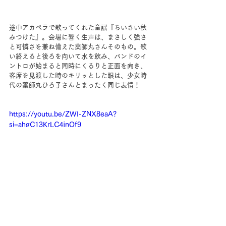
途中アカペラで歌ってくれた童謡『ちいさい秋
みつけた』。会場に響く生声は、まさしく強さ
と可憐さを兼ね備えた薬師丸さんそのもの。歌
い終えると後ろを向いて水を飲み、バンドのイ
ントロが始まると同時にくるりと正面を向き、
客席を見渡した時のキリッとした眼は、少女時
代の薬師丸ひろ子さんとまったく同じ表情！
https://youtu.be/ZWI-ZNX8eaA?
si=ahgC13KrLC4jnQf9
最後の曲は最新アルバム『Tree』に収められた
『時の道標』。胸を打つ素晴らしい歌詞は、薬
師丸さん本人が手がけています。