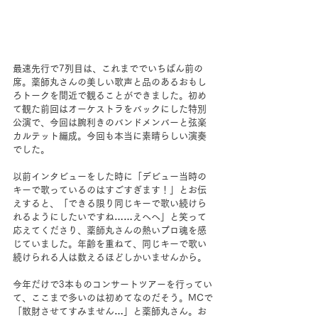
最速先行で7列目は、これまででいちばん前の
席。薬師丸さんの美しい歌声と品のあるおもし
ろトークを間近で観ることができました。初め
て観た前回はオーケストラをバックにした特別
公演で、今回は腕利きのバンドメンバーと弦楽
カルテット編成。今回も本当に素晴らしい演奏
でした。
以前インタビューをした時に「デビュー当時の
キーで歌っているのはすごすぎます！」とお伝
えすると、「できる限り同じキーで歌い続けら
れるようにしたいですね……えへへ」と笑って
応えてくださり、薬師丸さんの熱いプロ魂を感
じていました。年齢を重ねて、同じキーで歌い
続けられる人は数えるほどしかいませんから。
今年だけで3本ものコンサートツアーを行ってい
て、ここまで多いのは初めてなのだそう。MCで
「散財させてすみません…」と薬師丸さん。お