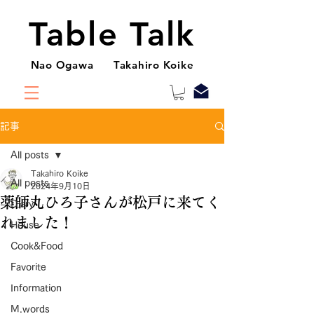
Table Talk
Nao Ogawa Takahiro Koike
記事
All posts
Takahiro Koike
All posts
2024年9月10日
薬師丸ひろ子さんが松戸に来てく
Diary
れました！
House
Cook&Food
Favorite
Information
M.words