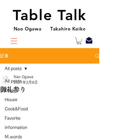
Table Talk
Nao Ogawa Takahiro Koike
記事
All posts
Nao Ogawa
All posts
2021年2月8日
御礼参り
Diary
House
Cook&Food
Favorite
Information
M.words