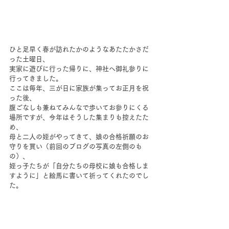
ひと足早く春が訪れたかのようなあたたかさだ
った土曜日、
実家に遊びに行った帰りに、神社へ御礼参りに
行ってきました。
ここは毎年、三が日に家族が集ってお正月を祝
った後、
腹ごなしも兼ねてみんなで歩いてお参りにくる
場所ですが、今年はそうした集まりも控えたた
め、
母と二人の姪がやってきて、娘の合格祈願のお
守りを買い（前回のブログの写真の左側のも
の）、
姪っ子たちが「自分たちの母校に娘も合格しま
すように」と絵馬に書いて祈ってくれたのでし
た。