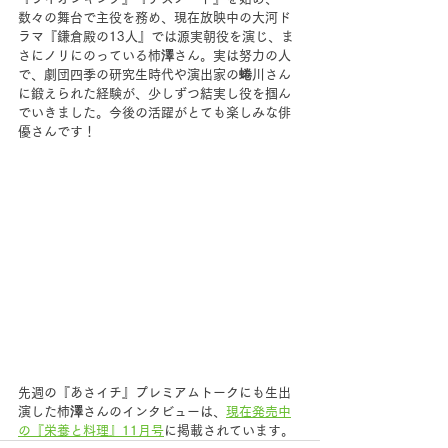
数々の舞台で主役を務め、現在放映中の大河ド
ラマ『鎌倉殿の13人』では源実朝役を演じ、ま
さにノリにのっている柿澤さん。実は努力の人
で、劇団四季の研究生時代や演出家の蜷川さん
に鍛えられた経験が、少しずつ結実し役を掴ん
でいきました。今後の活躍がとても楽しみな俳
優さんです！
先週の『あさイチ』プレミアムトークにも生出
演した柿澤さんのインタビューは、
現在発売中
の『栄養と料理』11月号
に掲載されています。