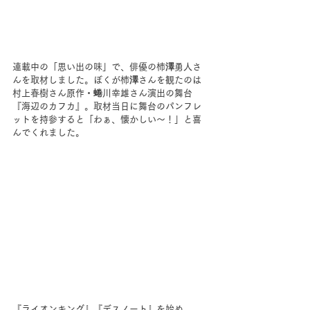
連載中の「思い出の味」で、俳優の柿澤勇人さ
んを取材しました。ぼくが柿澤さんを観たのは
村上春樹さん原作・蜷川幸雄さん演出の舞台
『海辺のカフカ』。取材当日に舞台のパンフレ
ットを持参すると「わぁ、懐かしい～！」と喜
んでくれました。
『ライオンキング』『デスノート』を始め、