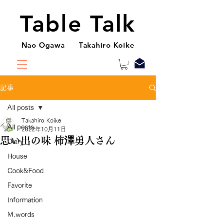
Table Talk
Nao Ogawa Takahiro Koike
記事
All posts
Takahiro Koike
All posts
2022年10月11日
思い出の味 柿澤勇人さん
Diary
House
Cook&Food
Favorite
Information
M.words