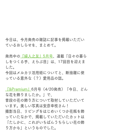
今日は、今月発売の雑誌に記事を掲載いただい
ているおしらせを、まとめて。
発売中の
『婦人之友』5月号
、連載「日々の暮ら
しをつくる手、えらぶ目」は、17回目を迎えま
した。
今回はメルカリ活用術についてと、断捨離に使
っている意外な（？）愛用品の話。
『&Premium』
6月号（4/20発売）「今日、どん
な花を飾りましたか。」で、
普段の花の飾り方について取材していただいて
います。美しい写真は安彦幸枝さん！ 
撮影当日、リビングをはじめいくつか花瓶を飾
っていたなかで、掲載していただいたカットは
「たしかに、これがいちばんうちらしい花の飾
り方かも」というものでした。