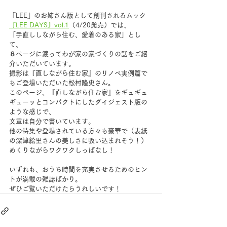
『LEE』のお姉さん版として創刊されるムック
『LEE DAYS』vol.1
（4/20発売）では、
「手直ししながら住む、愛着のある家」とし
て、
８ページに渡ってわが家の家づくりの話をご紹
介いただいています。
撮影は『直しながら住む家』のリノベ実例篇で
もご登場いただいた松村隆史さん。
このページ、『直しながら住む家』をギュギュ
ギューッとコンパクトにしたダイジェスト版の
ような感じで、
文章は自分で書いています。
他の特集や登場されている方々も豪華で（表紙
の深津絵里さんの美しさに吸い込まれそう！）
めくりながらワクワクしっぱなし！
いずれも、おうち時間を充実させるためのヒン
トが満載の雑誌ばかり。
ぜひご覧いただけたらうれしいです！