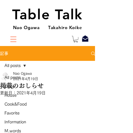
Table Talk
Nao Ogawa Takahiro Koike
記事
All posts
Nao Ogawa
All posts
2021年4月19日
掲載のおしらせ
Diary
更新日：
2021年4月19日
House
Cook&Food
Favorite
Information
M.words