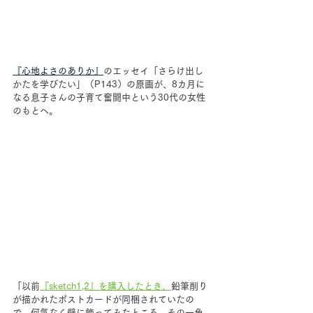
『心地よさのありか』
のエッセイ「さらけ出し
かたを学びたい」（P143）の原画が、
8カ月に
なる息子さんの子育て奮闘中という30代の
女性
のもとへ。
「以前
『sketch1,2』を購入したとき、
鉛筆削り
が描かれたポストカードが同梱されていたの
で、何気なく壁に飾ってみたところ、その一角