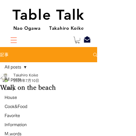
Table Talk
Nao Ogawa Takahiro Koike
記事
All posts
Takahiro Koike
All posts
2020年7月10日
Walk on the beach
Diary
House
Cook&Food
Favorite
Information
M.words