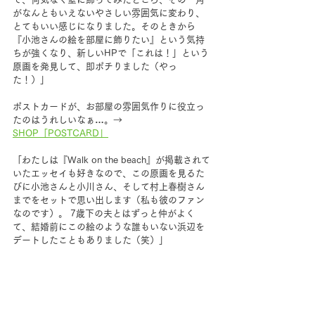
がなんともいえないやさしい雰囲気に変わり、
とてもいい感じになりました。そのときから
『小池さんの絵を部屋に飾りたい』という気持
ちが強くなり、新しいHPで「これは！」という
原画を発見して、即ポチりました（やっ
た！）」
ポストカードが、お部屋の雰囲気作りに役立っ
たのはうれしいなぁ…。→  
SHOP「POSTCARD」
「わたしは『Walk on the beach』が掲載されて
いたエッセイも好きなので、この原画を見るた
びに小池さんと小川さん、そして村上春樹さん
までをセットで思い出します（私も彼のファン
なのです）。 7歳下の夫とはずっと仲がよく
て、結婚前にこの絵のような誰もいない浜辺を
デートしたこともありました（笑）」