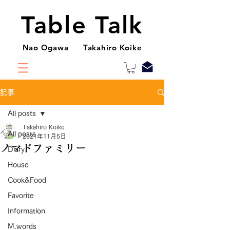
Table Talk
Nao Ogawa Takahiro Koike
記事
All posts
Takahiro Koike
All posts
2021年11月5日
ノマドファミリー
Diary
House
Cook&Food
Favorite
Information
M.words