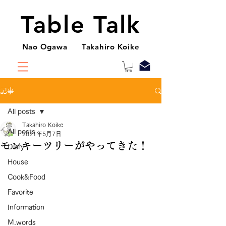
Table Talk
Nao Ogawa Takahiro Koike
記事
All posts
Takahiro Koike
All posts
2021年5月7日
モンキーツリーがやってきた！
Diary
House
Cook&Food
Favorite
Information
M.words