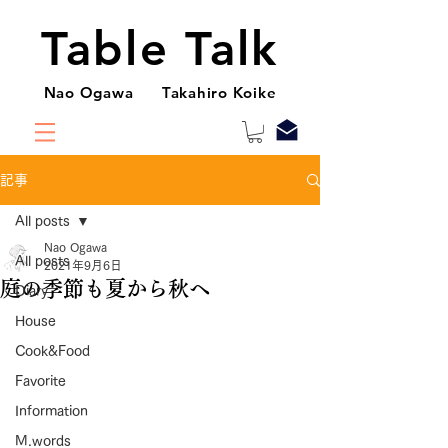
Table Talk
Nao Ogawa Takahiro Koike
記事
All posts
Nao Ogawa
All posts
2021年9月6日
庭の季節も夏から秋へ
Diary
House
Cook&Food
Favorite
Information
M.words