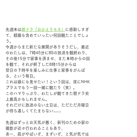
先週末は
朝ドラ『おかえりモネ』
に感動しすぎ
て、録画も含めていったい何回観たことでしょ
う。
今週からまた新たな展開がありそうだし、最近
のわたしは、7時45分にBSの放送を観終わり、
その後15分で家事を済ませ、また８時からの回
を観て、それが終了した8時15分からは
翌日の７時半を楽しみに仕事と家事をがんば
る、という毎日。
これは娘にも見せたい！という回は、夜にNHK
プラスでもう一回一緒に観たり（笑）。
このハマりっぷり、わたしが観てきた朝ドラ史
上最高かもしれません。
それだけに放送のない土日は、ただただ月曜日
が待ち遠しくてたまらない……
先週はずっとお天気が悪く、新刊のための家の
撮影が近々行われることもあり、
あー、庭がやばいぞ、まずいぞ、と気が気では