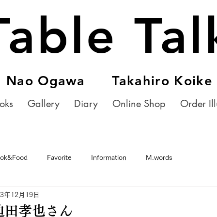
Table Tal
Nao Ogawa Takahiro Koike
oks
Gallery
Diary
Online Shop
Order Ill
ok&Food
Favorite
Information
M.words
23年12月19日
迫田孝也さん