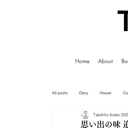
Home
About
Bo
All posts
Diary
House
Co
Takahiro Koike
20
思い出の味 