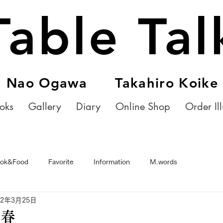
Table Tal
Nao Ogawa Takahiro Koike
oks
Gallery
Diary
Online Shop
Order Ill
ok&Food
Favorite
Information
M.words
22年3月25日
、春