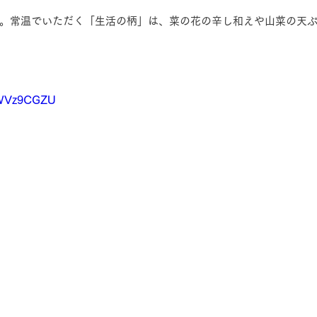
。常温でいただく「生活の柄」は、菜の花の辛し和えや山菜の天
0HWVz9CGZU