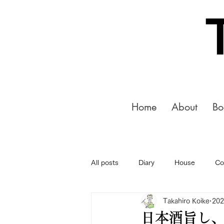
Home
About
Bo
All posts
Diary
House
Co
Takahiro Koike
20
日本酒旨し