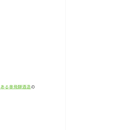
にある奥飛騨酒造
の