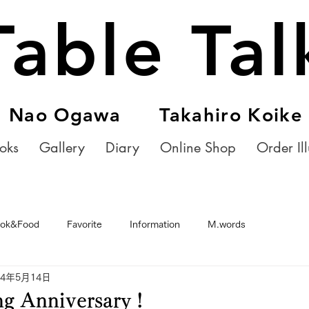
Table Tal
Nao Ogawa Takahiro Koike
oks
Gallery
Diary
Online Shop
Order Ill
ok&Food
Favorite
Information
M.words
24年5月14日
g Anniversary !