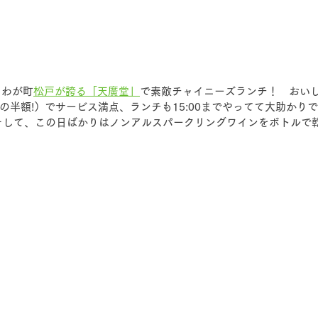
、わが町
松戸が誇る「天廣堂」
で素敵チャイニーズランチ！　おい
の半額!）でサービス満点、ランチも15:00までやってて大助かり
そして、この日ばかりはノンアルスパークリングワインをボトルで