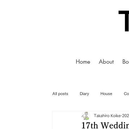
Home
About
Bo
All posts
Diary
House
Co
Takahiro Koike
20
17th Weddin