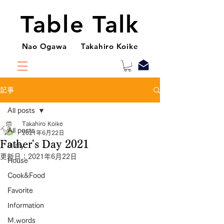
Table Talk
Nao Ogawa Takahiro Koike
記事
All posts
Takahiro Koike
All posts
2021年6月22日
Father's Day 2021
Diary
更新日：
2021年6月22日
House
Cook&Food
Favorite
Information
M.words