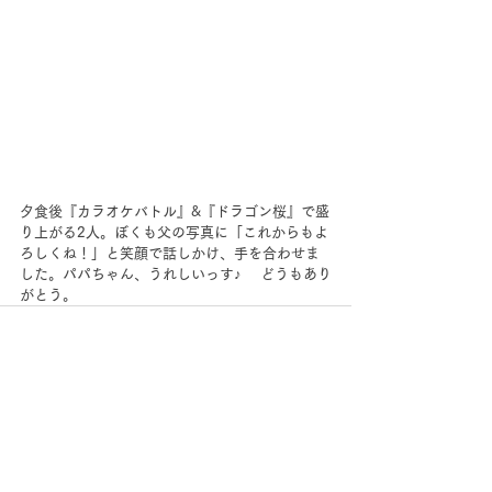
夕食後『カラオケバトル』&『ドラゴン桜』で盛
り上がる2人。ぼくも父の写真に「これからもよ
ろしくね！」と笑顔で話しかけ、手を合わせま
した。パパちゃん、うれしいっす♪ 　どうもあり
がとう。
すべて表示
最新記事