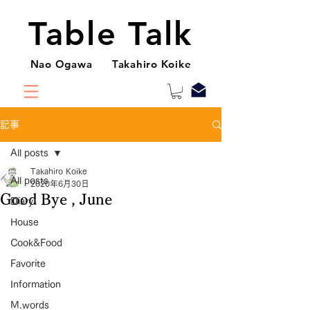
Table Talk
Nao Ogawa Takahiro Koike
記事
All posts
Takahiro Koike
All posts
2020年6月30日
Good Bye , June
Diary
House
Cook&Food
Favorite
Information
M.words