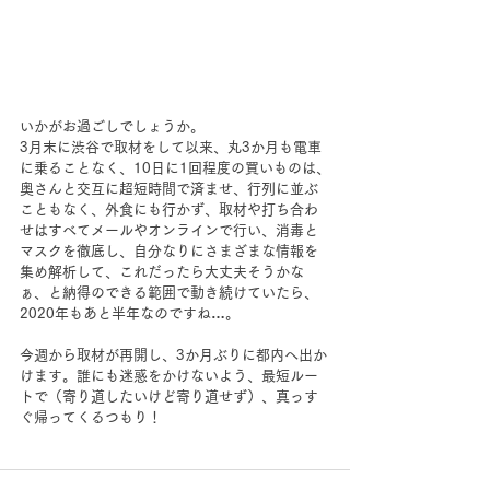
いかがお過ごしでしょうか。
3月末に渋谷で取材をして以来、丸3か月も電車
に乗ることなく、
10日
に1回程度の
買いものは、
奥さんと交互に超
短時間で済ませ、行列に並ぶ
こともなく、外食にも行かず、取材や打ち合わ
せはすべてメールやオンラインで行い、消毒と
マスクを徹底し、自分なりにさまざまな情報を
集め解析して、これだったら大丈夫そうかな
ぁ、と納得のできる範囲で動き続けていたら、
2020年もあと半年なのですね…。
今週から取材が再開し、3か月ぶりに都内へ出か
けます。誰にも迷惑をかけないよう、最短ルー
トで（寄り道したいけど寄り道せず）、真っす
ぐ帰ってくるつもり！