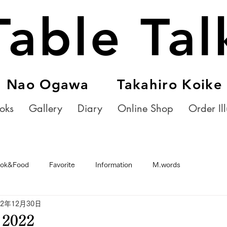
Table Tal
Nao Ogawa Takahiro Koike
oks
Gallery
Diary
Online Shop
Order Ill
ok&Food
Favorite
Information
M.words
22年12月30日
 2022