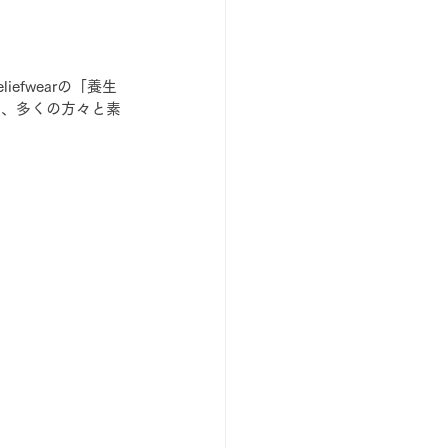
fwearの「養生
し、多くの方々と素