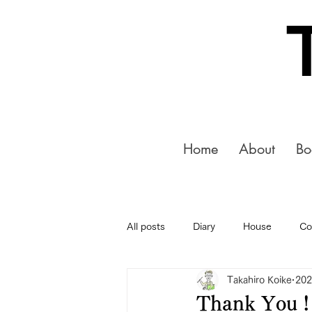
Home
About
Bo
All posts
Diary
House
Co
Takahiro Koike
20
Thank You !