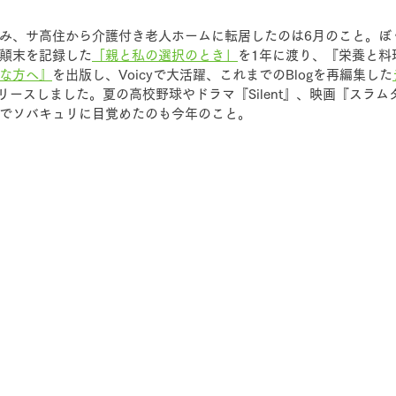
み、サ高住から介護付き老人ホームに転居したのは6月のこと。ぼ
顛末を記録した
「親と私の選択のとき」
を1年に渡り、『栄養と料
な方へ』
を出版し、Voicyで大活躍、これまでのBlogを再編集した
リースしました。夏の高校野球やドラマ『Silent』、映画『スラ
でソバキュリに目覚めたのも今年のこと。